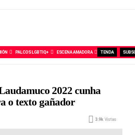
NIÓN
PALCOS LGBTIQ+
ESCENA AMADORA
TENDA
SUBSC
 Laudamuco 2022 cunha
ra o texto gañador
3.9k
Vistas