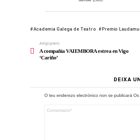
Academia Galega de Teatro
Premio Laudamu
Artigo previo
A compañía VAIEMBORA estrea en Vigo
‘Cariño’
DEIXA U
O teu enderezo electrónico non se publicará
Os
Comentario
*