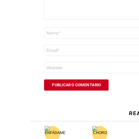
Nome
*
Correo
electrónico
*
Web
RE