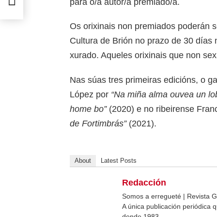
para o/a autor/a premiado/a.
Os orixinais non premiados poderán 
Cultura de Brión no prazo de 30 días n
xurado. Aqueles orixinais que non sex
Nas súas tres primeiras edicións, o 
López por
“Na miña alma ouvea un lo
home bo”
(2020) e no ribeirense Fran
de Fortimbrás”
(2021).
About
Latest Posts
Redacción
Somos a erregueté | Revista G
A única publicación periódica
dende 1983.