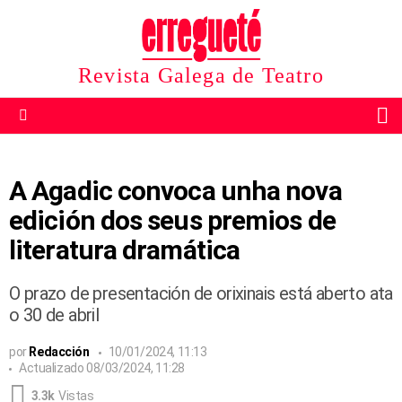
Revista Galega de Teatro
B
Menu
A Agadic convoca unha nova
edición dos seus premios de
literatura dramática
O prazo de presentación de orixinais está aberto ata
o 30 de abril
por
Redacción
10/01/2024, 11:13
Actualizado
08/03/2024, 11:28
3.3k
Vistas