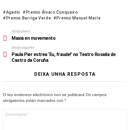
Agadic
Premio Álvaro Cunqueiro
Premio Barriga Verde
Premio Manuel María
Artigo previo
Maxia en movemento
Artigo seguinte
Paula Pier estrea ‘Eu, fraude!’ no Teatro Rosalía de
Castro da Coruña
DEIXA UNHA RESPOSTA
O teu enderezo electrónico non se publicará
Os campos
obrigatorios están marcados con
*
Comentario
*