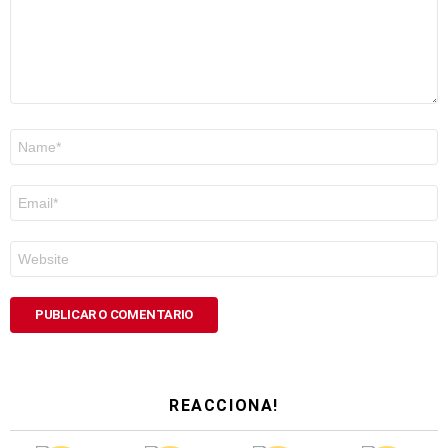
Nome
*
Correo
electrónico
*
Web
REACCIONA!