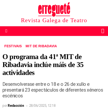
Revista Galega de Teatro
B
Menu
FESTIVAIS
MIT DE RIBADAVIA
O programa da 41ª MIT de
Ribadavia inclúe máis de 35
actividades
Desenvolverase entre o 18 e o 26 de xullo e
presentará 23 espectáculos de diferentes xéneros
escénicos
por
Redacción
28/06/2025, 12:18