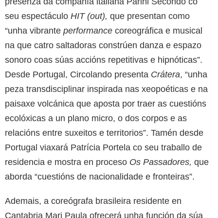
presenza da compañía italiana Parini Secondo co
seu espectáculo
HIT (out),
que presentan como
“unha vibrante
performance
coreográfica e musical
na que catro saltadoras constrúen danza e espazo
sonoro coas súas accións repetitivas e hipnóticas”.
Desde Portugal, Circolando presenta
Crátera
, “unha
peza transdisciplinar inspirada nas xeopoéticas e na
paisaxe volcánica que aposta por traer as cuestións
ecolóxicas a un plano micro, o dos corpos e as
relacións entre suxeitos e territorios”. Tamén desde
Portugal viaxará Patrícia Portela co seu traballo de
residencia e mostra en proceso
Os Passadores,
que
aborda “cuestións de nacionalidade e fronteiras”.
Ademais, a coreógrafa brasileira residente en
Cantabria Mari Paula ofrecerá unha función da súa