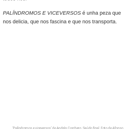
PALÍNDROMOS E VICEVERSOS
é unha peza que
nos delicia, que nos fascina e que nos transporta.
‘Palíndromos e viceversos’ de Andrés Corchero. Saúdo final. Foto de Afonso