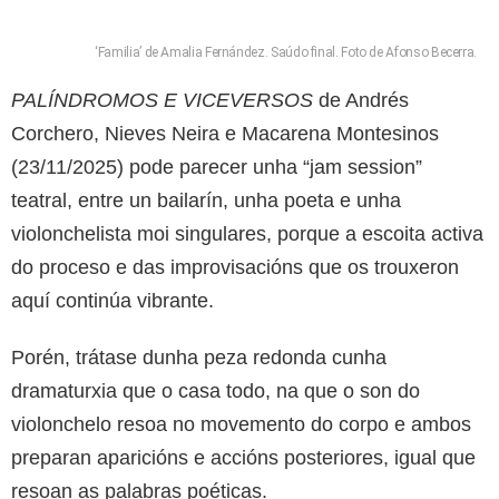
‘Familia’ de Amalia Fernández. Saúdo final. Foto de Afonso Becerra.
PALÍNDROMOS E VICEVERSOS
de Andrés
Corchero, Nieves Neira e Macarena Montesinos
(23/11/2025) pode parecer unha “jam session”
teatral, entre un bailarín, unha poeta e unha
violonchelista moi singulares, porque a escoita activa
do proceso e das improvisacións que os trouxeron
aquí continúa vibrante.
Porén, trátase dunha peza redonda cunha
dramaturxia que o casa todo, na que o son do
violonchelo resoa no movemento do corpo e ambos
preparan aparicións e accións posteriores, igual que
resoan as palabras poéticas.