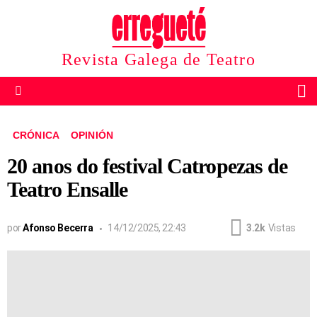
Revista Galega de Teatro
B
Menu
CRÓNICA
OPINIÓN
20 anos do festival Catropezas de
Teatro Ensalle
por
Afonso Becerra
14/12/2025, 22:43
3.2k
Vistas