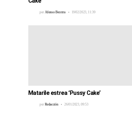
Cake’
por
Afonso Becerra
19/02/2023, 11:39
Matarile estrea ‘Pussy Cake’
por
Redacción
26/01/2023, 09:53