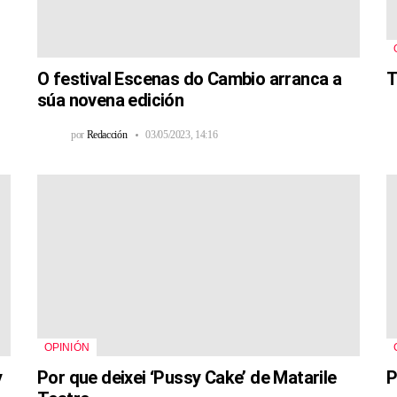
O festival Escenas do Cambio arranca a
T
súa novena edición
por
Redacción
03/05/2023, 14:16
OPINIÓN
y
Por que deixei ‘Pussy Cake’ de Matarile
P