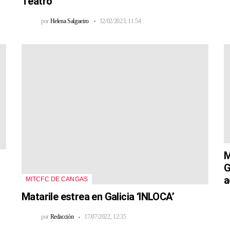
Teatro
por
Helena Salgueiro
12/02/2023, 11:54
M
G
a
MITCFC DE CANGAS
Matarile estrea en Galicia ‘INLOCA’
por
Redacción
17/07/2022, 12:35