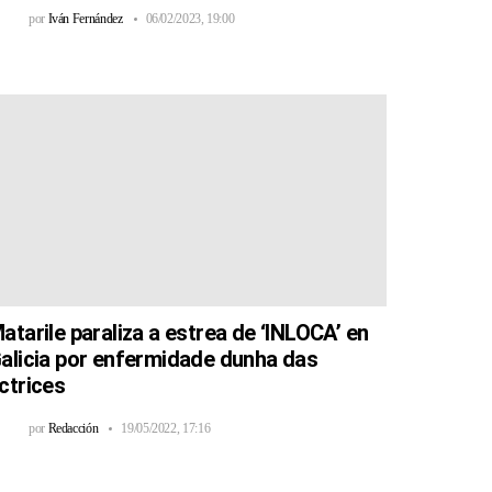
por
Iván Fernández
06/02/2023, 19:00
atarile paraliza a estrea de ‘INLOCA’ en
alicia por enfermidade dunha das
ctrices
por
Redacción
19/05/2022, 17:16