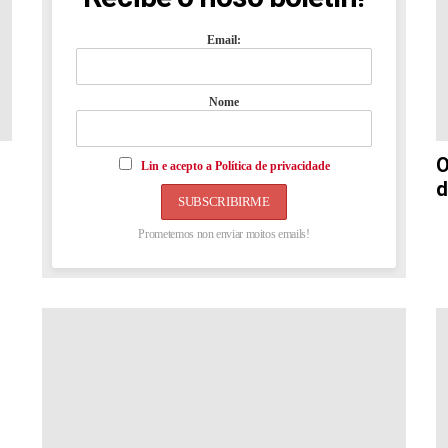
Email:
Nome
O
Lin e acepto a Política de privacidade
d
Prometemos non enviar moitos emails!