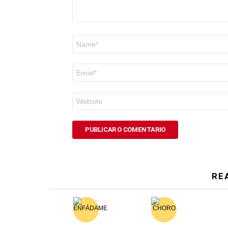
Nome
*
Correo
electrónico
*
Web
RE