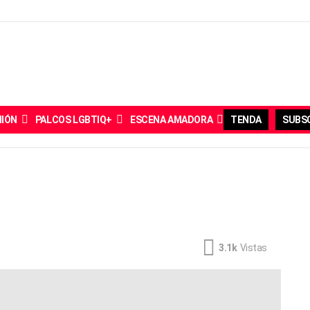
NIÓN
PALCOS LGBTIQ+
ESCENA AMADORA
TENDA
SUBSC
3.1k
Vistas