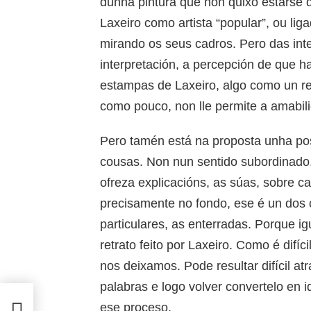
dunha pintura que non quixo estarse q
Laxeiro como artista “popular”, ou li
mirando os seus cadros. Pero das int
interpretación, a percepción de que h
estampas de Laxeiro, algo como un re
como pouco, non lle permite a amabili
Pero tamén está na proposta unha posi
cousas. Non nun sentido subordinado
ofreza explicacións, as súas, sobre c
precisamente no fondo, ese é un dos c
particulares, as enterradas. Porque igu
retrato feito por Laxeiro. Como é difí
nos deixamos. Pode resultar difícil at
palabras e logo volver convertelo en 
ese proceso.