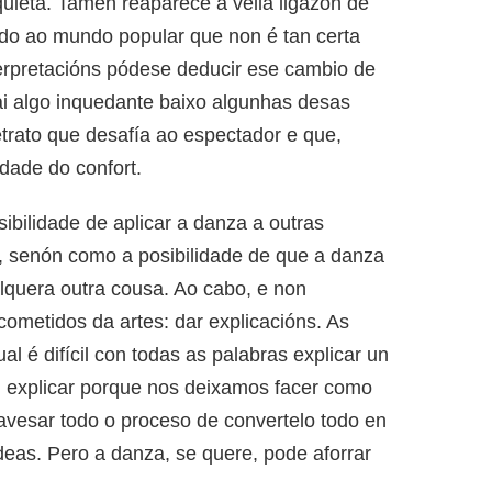
uieta. Tamén reaparece a vella ligazón de
gado ao mundo popular que non é tan certa
erpretacións pódese deducir ese cambio de
ai algo inquedante baixo algunhas desas
trato que desafía ao espectador e que,
dade do confort.
bilidade de aplicar a danza a outras
, senón como a posibilidade de que a danza
alquera outra cousa. Ao cabo, e non
ometidos da artes: dar explicacións. As
al é difícil con todas as palabras explicar un
cil explicar porque nos deixamos facer como
ravesar todo o proceso de convertelo todo en
ideas. Pero a danza, se quere, pode aforrar