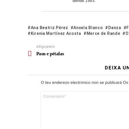
dende 1983.
Ana Beatriz Pérez
Anxela Blanco
Danza
F
Kirenia Martínez Acosta
Merce de Rande
O
Artigo previo
Paus e pétalas
DEIXA U
O teu enderezo electrónico non se publicará
Os
Comentario
*