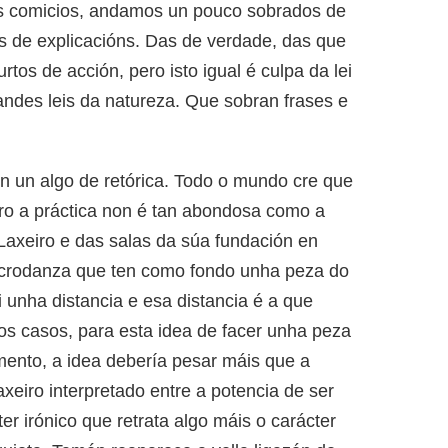
dos comicios, andamos un pouco sobrados de
os de explicacións. Das de verdade, das que
os de acción, pero isto igual é culpa da lei
ndes leis da natureza. Que sobran frases e
ten un algo de retórica. Todo o mundo cre que
pero a práctica non é tan abondosa como a
 Laxeiro e das salas da súa fundación en
microdanza que ten como fondo unha peza do
ai unha distancia e esa distancia é a que
os casos, para esta idea de facer unha peza
mento, a idea debería pesar máis que a
xeiro interpretado entre a potencia de ser
r irónico que retrata algo máis o carácter