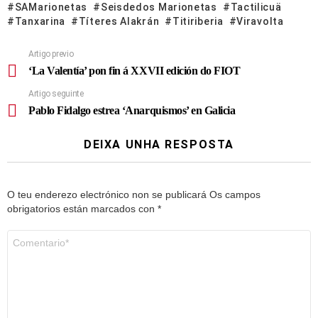
SAMarionetas
Seisdedos Marionetas
Tactilicuä
Tanxarina
Títeres Alakrán
Titiriberia
Viravolta
Artigo previo
‘La Valentía’ pon fin á XXVII edición do FIOT
Artigo seguinte
Pablo Fidalgo estrea ‘Anarquismos’ en Galicia
DEIXA UNHA RESPOSTA
O teu enderezo electrónico non se publicará
Os campos
obrigatorios están marcados con
*
Comentario
*