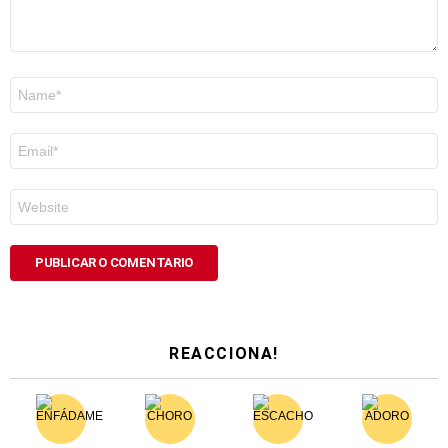
Nome
*
Correo
electrónico
*
Web
REACCIONA!