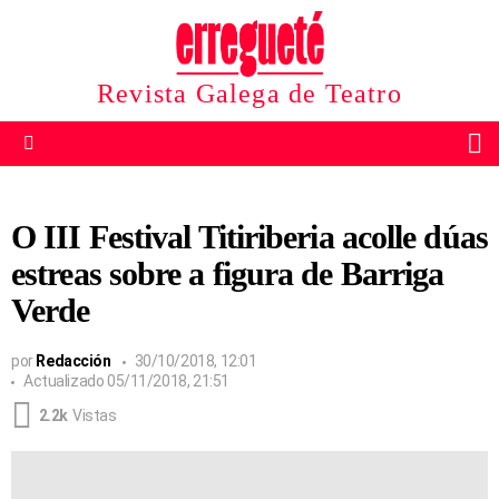
Revista Galega de Teatro
B
Menu
O III Festival Titiriberia acolle dúas
estreas sobre a figura de Barriga
Verde
por
Redacción
30/10/2018, 12:01
Actualizado
05/11/2018, 21:51
2.2k
Vistas