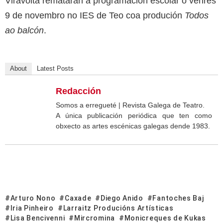
Viravolta rematarán a programación escolar o venres
9 de novembro no IES de Teo coa produción
Todos
ao balcón
.
About
Latest Posts
Redacción
Somos a erregueté | Revista Galega de Teatro.
A única publicación periódica que ten como
obxecto as artes escénicas galegas dende 1983.
Arturo Nono
Caxade
Diego Anido
Fantoches Baj
Iria Pinheiro
Larraitz Producións Artísticas
Lisa Bencivenni
Mircromina
Monicreques de Kukas