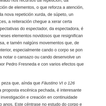
seado nos recursos da repetición, da
ción de elementos, o que reforza a atención,
a nova repetición xurda, de súpeto, un
es, a reiteración chegue a xerar certa
pectativas do espectador, da espectadora, é
, neses elementos novidosos que resignifican
osa, e tamén nalgúns movementos que, de
nterior, especialmente cando o corpo se pon
a a notar o cansazo ou cando desenvolve un
or Pedro Fresneda e con varios efectos que
da peza que, aínda que
Fäustino VI o 126
 proposta escénica pechada, é interesante
investigación e creación en continuidade
o anos. Este céntrase no estudo do corpo e