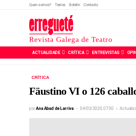
Quen somos?
Textos
Boletín
Contacto
Revista Galega de Teatro
ACTUALIDADE
CRÍTICA
ENTREVISTAS
OPI
CRÍTICA
Fäustino VI o 126 caball
por
Ana Abad de Larriva
04/03/2020, 07:00
Actuali