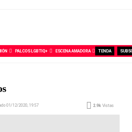
NIÓN
PALCOS LGBTIQ+
ESCENA AMADORA
TENDA
SUBSC
os
zado
01/12/2020, 19:57
2.9k
Vistas