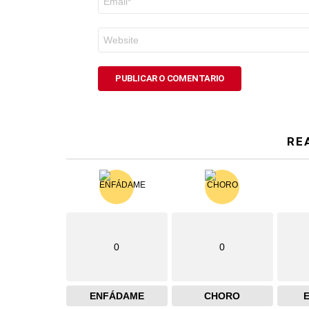
electrónico
*
Web
RE
0
0
ENFÁDAME
CHORO