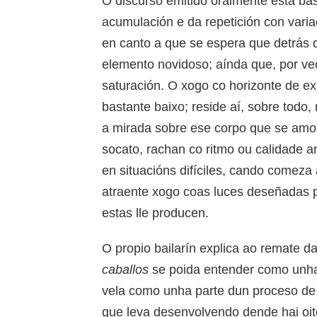
O discurso emitido oralmente está ba
acumulación e da repetición con varia
en canto a que se espera que detrás d
elemento novidoso; aínda que, por vec
saturación. O xogo co horizonte de ex
bastante baixo; reside aí, sobre todo
a mirada sobre ese corpo que se am
socato, rachan co ritmo ou calidade a
en situacións difíciles, cando comez
atraente xogo coas luces deseñadas p
estas lle producen.
O propio bailarín explica ao remate 
caballos
se poida entender como unha
vela como unha parte dun proceso de 
que leva desenvolvendo dende hai oit