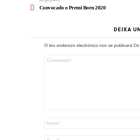
Artigo previo
Convocado o Premi Born 2020
DEIXA U
O teu enderezo electrónico non se publicará
Os
Comentario
*
Nome
*
Correo