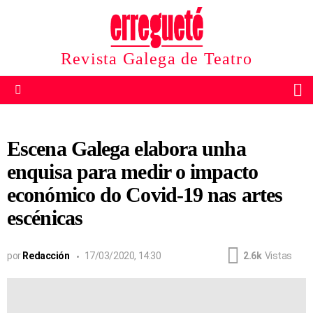
Revista Galega de Teatro
B
Menu
Escena Galega elabora unha
enquisa para medir o impacto
económico do Covid-19 nas artes
escénicas
por
Redacción
17/03/2020, 14:30
2.6k
Vistas