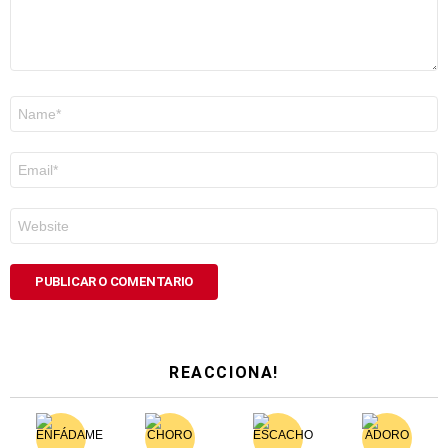
Nome
*
Correo
electrónico
*
Web
REACCIONA!