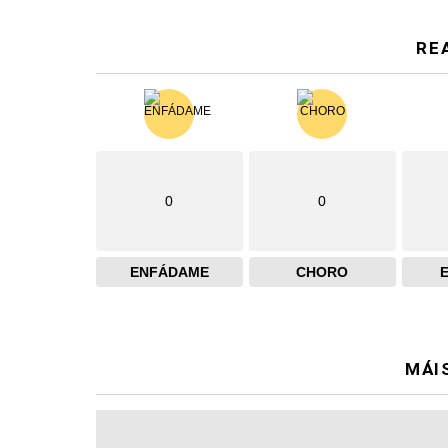
RE
0
0
ENFÁDAME
CHORO
MÁI