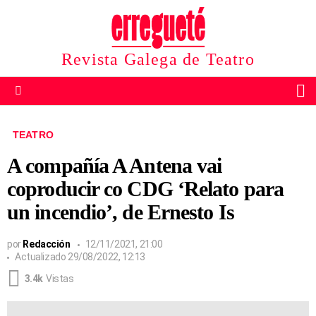
Revista Galega de Teatro
B
Menu
TEATRO
A compañía A Antena vai
coproducir co CDG ‘Relato para
un incendio’, de Ernesto Is
por
Redacción
12/11/2021, 21:00
Actualizado
29/08/2022, 12:13
3.4k
Vistas