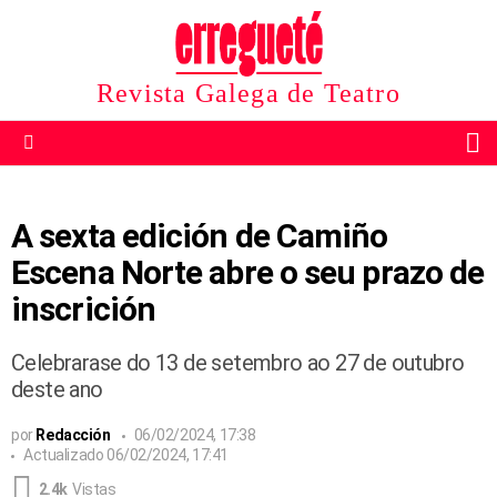
Revista Galega de Teatro
B
Menu
A sexta edición de Camiño
Escena Norte abre o seu prazo de
inscrición
Celebrarase do 13 de setembro ao 27 de outubro
deste ano
por
Redacción
06/02/2024, 17:38
Actualizado
06/02/2024, 17:41
2.4k
Vistas