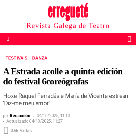
Revista Galega de Teatro
B
Menu
FESTIVAIS
DANZA
A Estrada acolle a quinta edición
do festival 6coreógrafas
Hoxe Raquel Ferradás e María de Vicente estrean
‘Diz-me meu amor’
por
Redacción
04/10/2025, 11:10
Actualizado
04/10/2025, 11:27
3.6k
Vistas