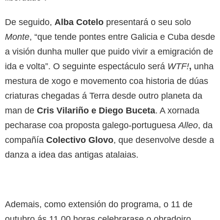
De seguido,
Alba Cotelo
presentará o seu solo
Monte
, “que tende pontes entre Galicia e Cuba desde
a visión dunha muller que puido vivir a emigración de
ida e volta”. O seguinte espectáculo será
WTF!
,
unha
mestura de xogo e movemento coa historia de dúas
criaturas chegadas á Terra desde outro planeta da
man de
Cris Vilariño e Diego Buceta
. A xornada
pecharase coa proposta galego-portuguesa
Alleo
, da
compañía
Colectivo Glovo
, que desenvolve desde a
danza a idea das antigas atalaias.
Ademais, como extensión do programa, o 11 de
outubro ás 11,00 horas celebrarase o obradoiro