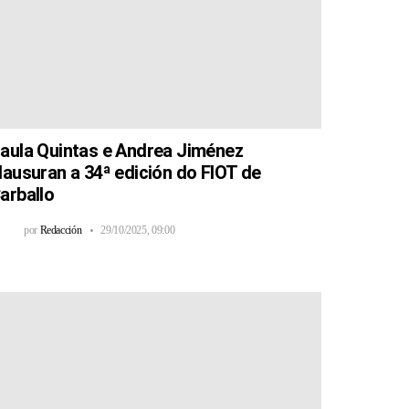
aula Quintas e Andrea Jiménez
lausuran a 34ª edición do FIOT de
arballo
por
Redacción
29/10/2025, 09:00