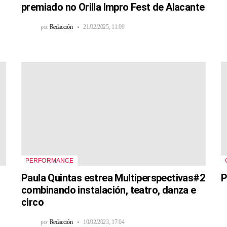
premiado no Orilla Impro Fest de Alacante
por
Redacción
21/02/2025, 11:09
PERFORMANCE
Paula Quintas estrea Multiperspectivas#2
P
combinando instalación, teatro, danza e
circo
por
Redacción
10/02/2023, 17:04