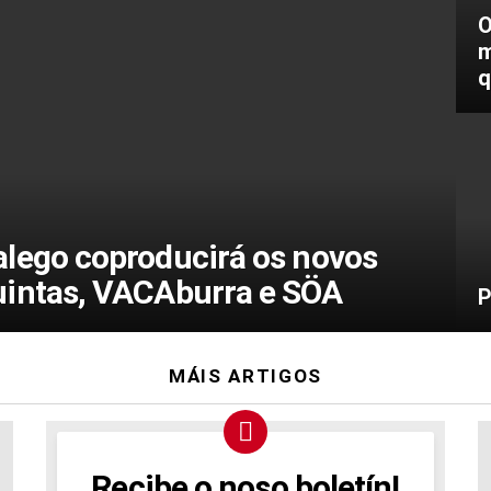
O
m
q
alego coproducirá os novos
uintas, VACAburra e SÖA
P
MÁIS ARTIGOS
Recibe o noso boletín!
NEWSLETTER