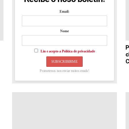
Email:
Nome
P
Lin e acepto a Política de privacidade
c
C
Prometemos non enviar moitos emails!