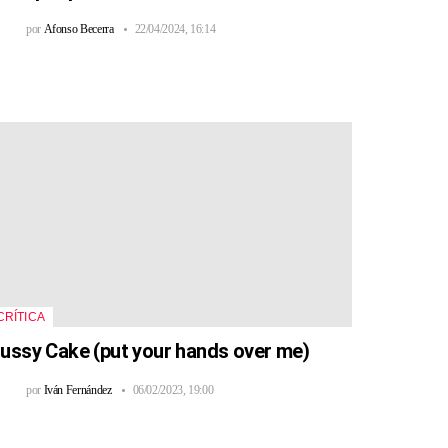
por
Afonso Becerra
22/04/2024, 16:14
CRÍTICA
ussy Cake (put your hands over me)
por
Iván Fernández
06/02/2023, 19:00