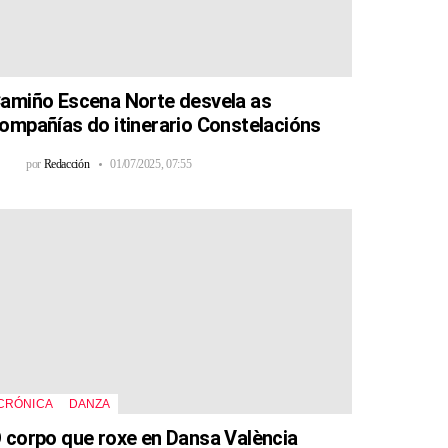
amiño Escena Norte desvela as
ompañías do itinerario Constelacións
por
Redacción
01/07/2025, 07:55
CRÓNICA
DANZA
 corpo que roxe en Dansa València