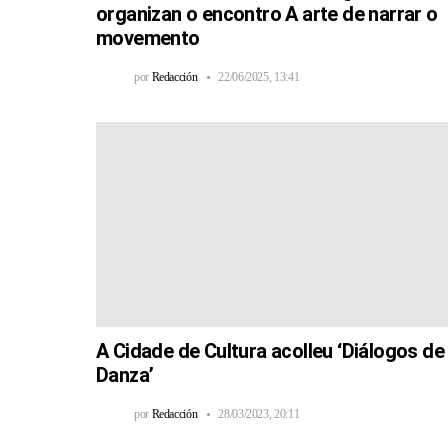
organizan o encontro A arte de narrar o
movemento
por
Redacción
22/06/2025, 13:41
A Cidade de Cultura acolleu ‘Diálogos de
Danza’
por
Redacción
28/03/2023, 20:11