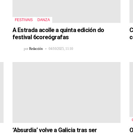
FESTIVAIS
DANZA
A Estrada acolle a quinta edición do
C
festival 6coreógrafas
c
por
Redacción
04/10/2025, 11:10
‘Absurdia’ volve a Galicia tras ser
O