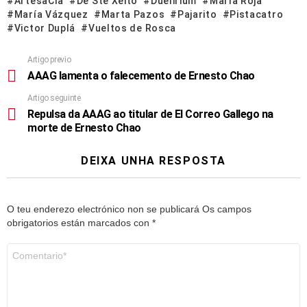
ArtesaCía
De Ste Xeito
Duelirium
María Roja
María Vázquez
Marta Pazos
Pajarito
Pistacatro
Victor Duplá
Vueltos de Rosca
Artigo previo
AAAG lamenta o falecemento de Ernesto Chao
Artigo seguinte
Repulsa da AAAG ao titular de El Correo Gallego na
morte de Ernesto Chao
DEIXA UNHA RESPOSTA
O teu enderezo electrónico non se publicará
Os campos
obrigatorios están marcados con
*
Comentario
*