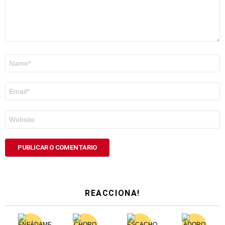
Nome
*
Correo
electrónico
*
Web
REACCIONA!