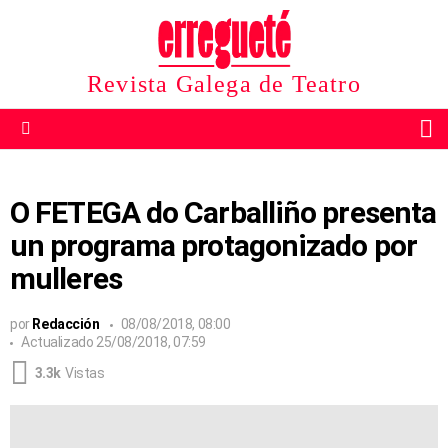
Revista Galega de Teatro
B
Menu
O FETEGA do Carballiño presenta
un programa protagonizado por
mulleres
por
Redacción
08/08/2018, 08:00
Actualizado
25/08/2018, 07:59
3.3k
Vistas