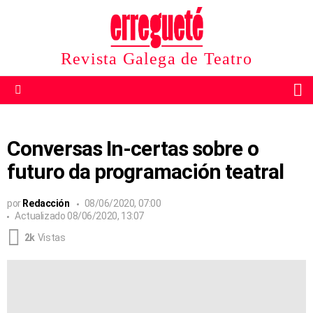
Revista Galega de Teatro
B
Menu
Conversas In-certas sobre o
futuro da programación teatral
por
Redacción
08/06/2020, 07:00
Actualizado
08/06/2020, 13:07
2k
Vistas