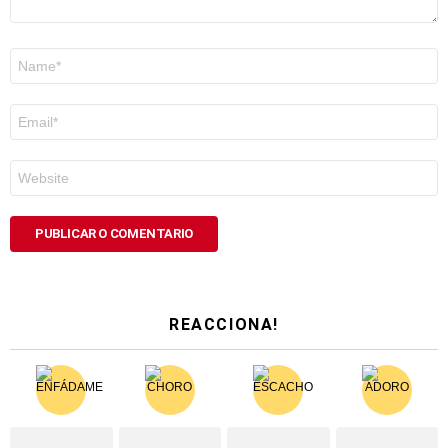
Nome
*
Correo
electrónico
*
Web
REACCIONA!