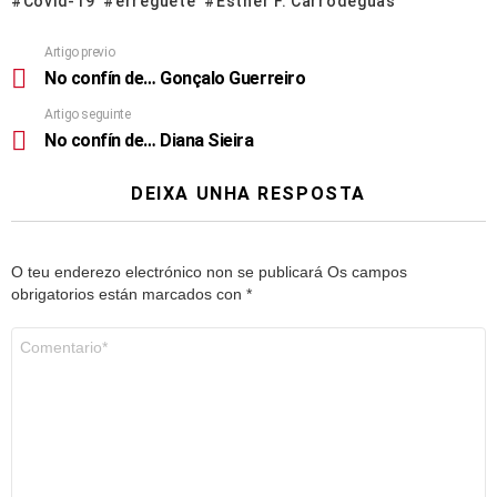
Covid-19
erregueté
Esther F. Carrodeguas
Artigo previo
No confín de… Gonçalo Guerreiro
Artigo seguinte
No confín de… Diana Sieira
DEIXA UNHA RESPOSTA
O teu enderezo electrónico non se publicará
Os campos
obrigatorios están marcados con
*
Comentario
*