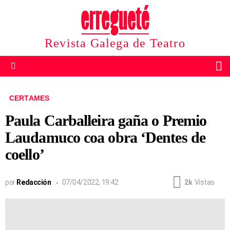
Revista Galega de Teatro
B
Menu
CERTAMES
Paula Carballeira gaña o Premio
Laudamuco coa obra ‘Dentes de
coello’
por
Redacción
07/04/2022, 19:42
2k
Vistas