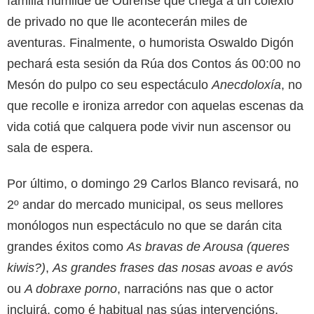
familia humilde de Ourense que chega a un colexio
de privado no que lle acontecerán miles de
aventuras. Finalmente, o humorista Oswaldo Digón
pechará esta sesión da Rúa dos Contos ás 00:00 no
Mesón do pulpo co seu espectáculo
Anecdoloxía
, no
que recolle e ironiza arredor con aquelas escenas da
vida cotiá que calquera pode vivir nun ascensor ou
sala de espera.
Por último, o domingo 29 Carlos Blanco revisará, no
2º andar do mercado municipal, os seus mellores
monólogos nun espectáculo no que se darán cita
grandes éxitos como
As bravas de Arousa (queres
kiwis?)
,
As grandes frases das nosas avoas e avós
ou
A dobraxe porno
, narracións nas que o actor
incluirá, como é habitual nas súas intervencións,