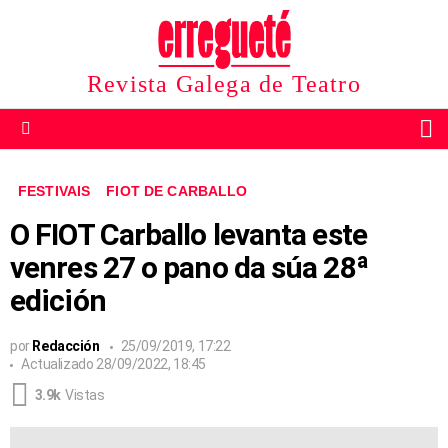
Revista Galega de Teatro
B
Menu
FESTIVAIS
FIOT DE CARBALLO
O FIOT Carballo levanta este
venres 27 o pano da súa 28ª
edición
por
Redacción
25/09/2019, 17:22
Actualizado
28/09/2022, 18:45
3.9k
Vistas