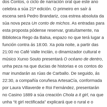
dos Contos, o ciclo de narración oral que este ano
celebra a súa 21ª edición. O primeiro en saír á
escena será Pedro Brandariz, coa estrea absoluta da
súa nova peza
Un conto de michos
. As entradas para
esta proposta pódense reservar, gratuítamente, na
Biblioteca Rego da Balsa, espazo no que terá lugar a
función contra ás 18:00. Xa pola noite, a partir das
21:00 no Café Valle Inclán, o dinamizador cultural e
músico Xurxo Souto presentará
O océano de dentro
,
unha peza na que ducias de historias e os contos do
mar inundarán as rúas de Carballo. De seguido, ás
22:30, a compañía coruñesa ArtesaCía, conformada
por Laura Villaverde e Roi Fernández, presentarán
no Casino 1889 a súa creación
Chola a it girl
, na que
unha “it girl rectificada” explicará que o rural e o