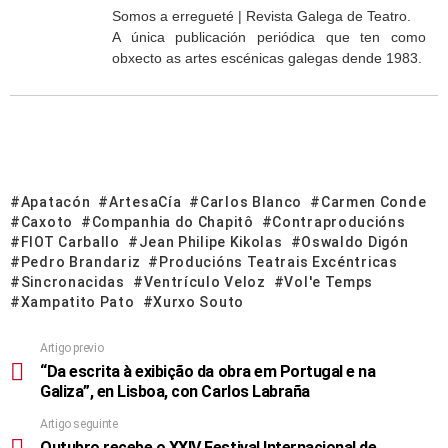
Somos a erregueté | Revista Galega de Teatro.
A única publicación periódica que ten como
obxecto as artes escénicas galegas dende 1983.
Apatacón
ArtesaCía
Carlos Blanco
Carmen Conde
Caxoto
Companhia do Chapitô
Contraproducións
FIOT Carballo
Jean Philipe Kikolas
Oswaldo Digón
Pedro Brandariz
Producións Teatrais Excéntricas
Sincronacidas
Ventrículo Veloz
Vol'e Temps
Xampatito Pato
Xurxo Souto
Artigo previo
“Da escrita à exibição da obra em Portugal e na
Galiza”, en Lisboa, con Carlos Labraña
Artigo seguinte
Outubro recebe o XXIV Festival Internacional de