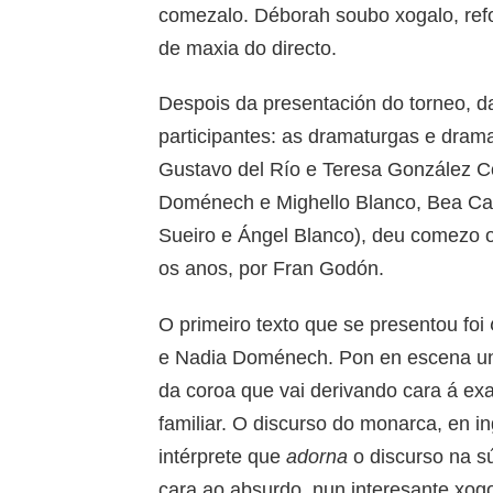
comezalo. Déborah soubo xogalo, refo
de maxia do directo.
Despois da presentación do torneo, d
participantes: as dramaturgas e dram
Gustavo del Río e Teresa González Co
Doménech e Mighello Blanco, Bea Cam
Sueiro e Ángel Blanco), deu comezo 
os anos, por Fran Godón.
O primeiro texto que se presentou foi
e Nadia Doménech. Pon en escena unh
da coroa que vai derivando cara á exa
familiar. O discurso do monarca, en i
intérprete que
adorna
o discurso na sú
cara ao absurdo, nun interesante xog