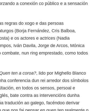
rzando a conexión co público e a sensación
as regras do xogo e das persoas
aturgos (Borja Fernández, Cris Balboa,
sta) e os actores e actrices (Nadia
pos, Iván Davila, Jorge de Arcos, Mónica
o combate, nun ring emprestado, como todos
Quen ten a coroa?
, lido por Mighello Blanco
a conferencia dun rei arredor dos símbolos
ltación, en todos os sensos, persoal e
nglés, bate contra as intervencións dunha
a tradución ao galego, facéndoo derivar
o que nos fai pensar en quen ten realmente o