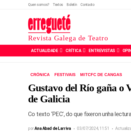
Quen somos?
Textos
Boletín
Contacto
Revista Galega de Teatro
ACTUALIDADE
CRÍTICA
ENTREVISTAS
OPI
CRÓNICA
FESTIVAIS
MITCFC DE CANGAS
Gustavo del Río gaña o 
de Galicia
Co texto ‘PEC’, do que fixeron unha lectu
por
Ana Abad de Larriva
03/07/2024, 11:51
Actuali