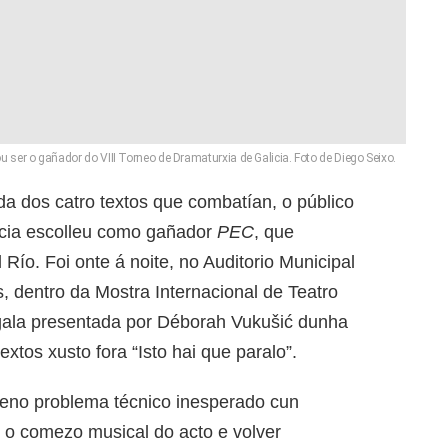
u ser o gañador do VIII Torneo de Dramaturxia de Galicia. Foto de Diego Seixo.
ada dos catro textos que combatían, o público
icia escolleu como gañador
PEC
, que
 Río. Foi onte á noite, no Auditorio Municipal
 dentro da Mostra Internacional de Teatro
gala presentada por Déborah Vukušić dunha
extos xusto fora “Isto hai que paralo”.
ueno problema técnico inesperado cun
r o comezo musical do acto e volver