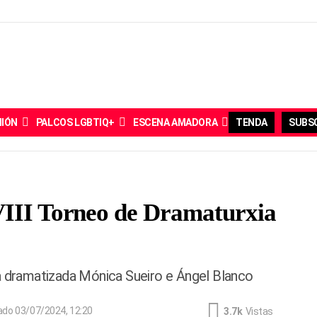
NIÓN
PALCOS LGBTIQ+
ESCENA AMADORA
TENDA
SUBSC
VIII Torneo de Dramaturxia
ra dramatizada Mónica Sueiro e Ángel Blanco
zado
03/07/2024, 12:20
3.7k
Vistas