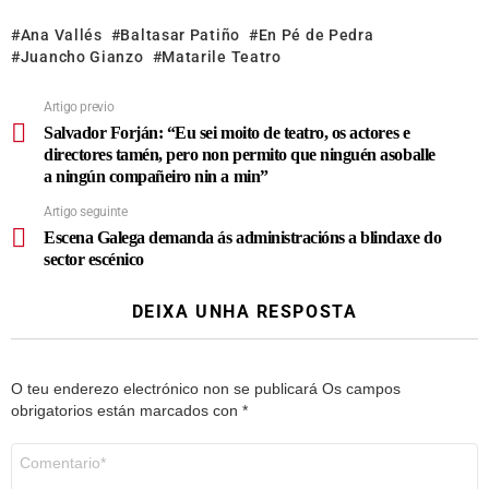
Ana Vallés
Baltasar Patiño
En Pé de Pedra
Juancho Gianzo
Matarile Teatro
Artigo previo
Salvador Forján: “Eu sei moito de teatro, os actores e
directores tamén, pero non permito que ninguén asoballe
a ningún compañeiro nin a min”
Artigo seguinte
Escena Galega demanda ás administracións a blindaxe do
sector escénico
DEIXA UNHA RESPOSTA
O teu enderezo electrónico non se publicará
Os campos
obrigatorios están marcados con
*
Comentario
*