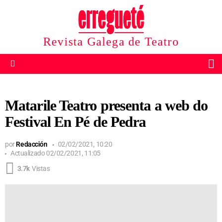
Revista Galega de Teatro
B
Menu
Matarile Teatro presenta a web do
Festival En Pé de Pedra
por
Redacción
02/02/2021, 10:20
Actualizado
02/02/2021, 11:05
3.7k
Vistas