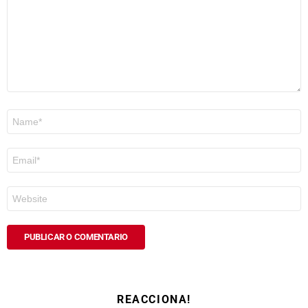
Nome
*
Correo
electrónico
*
Web
REACCIONA!