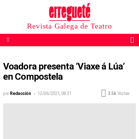
Revista Galega de Teatro
B
Menu
Voadora presenta ‘Viaxe á Lúa’
en Compostela
por
Redacción
12/06/2021, 08:31
3.5k
Vistas