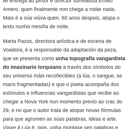
lle entrega ao pintor e director surrealista Emilio
Amero, quen finalmente non chega a rodar nada.
Mais é a súa viúva quen, 60 anos despois, atopa o
texto nunha mesiña de noite.
Marta Pazos, directora artística e de escena de
Voadora, é a responsable da adaptación da peza,
que se presenta como
unha topografía vangardista
do imaxinario lorquiano
a través dos símbolos do
seu universo máis recoñecibles (a lúa, o sangue, as
mans fragmentadas) e que o poeta acompaña dos
estímulos e influencias vangardistas que recibe ao
chegar a Nova York nun momento previo ao crac do
29, e no que o autor trata de atopar novas fórmulas
para que agromen as súas palabras, ideas e arte.
Viaxe á Lúa
é, pois, unha montaxe sen palabras e