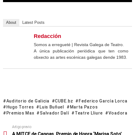
About
Latest Posts
Redacción
Somos a erregueté | Revista Galega de Teatro.
A única publicación periódica que ten como
obxecto as artes escénicas galegas dende 1983.
Auditorio de Galicia
CUBE.bz
Federico García Lorca
Hugo Torres
Luis Buñuel
Marta Pazos
Premios Max
Salvador Dalí
Teatre Lliure
Voadora
Artigo previo
A MITCF de Cangas, Premio de Honra ‘Marisa Soto’