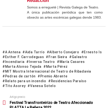
Redacción
Somos a erregueté | Revista Galega de Teatro.
A única publicación periódica que ten como
obxecto as artes escénicas galegas dende 1983.
A Antena
Aida Tarrío
Alberto Conejero
Ernesto Is
Esther F. Carrodeguas
Fran Sieira
Galeatro
Incendiaria
Inversa Teatro
María Casares
Marta Alonso Tejada
Marta Pérez
MIT Mostra Internacional de Teatro de Ribadavia
Pedras de cartón
Premio Abrente
Relato para un incendio
Residencias Paraíso
Tito Asorey
Vanesa Sotelo
Artigo previo
Festival Transfronteirizo de Teatro Afeccionado
PLATTA La Bañeza 2022