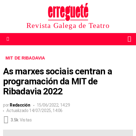
Revista Galega de Teatro
B
Menu
MIT DE RIBADAVIA
As marxes sociais centran a
programación da MIT de
Ribadavia 2022
por
Redacción
15/06/2022, 14:29
Actualizado
14/07/2025, 14:06
3.5k
Vistas