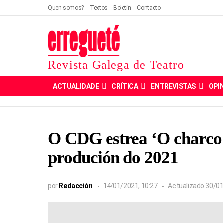
Quen somos?
Textos
Boletín
Contacto
Revista Galega de Teatro
ACTUALIDADE
CRÍTICA
ENTREVISTAS
OPI
O CDG estrea ‘O charco 
produción do 2021
por
Redacción
14/01/2021, 10:27
Actualizado
30/01