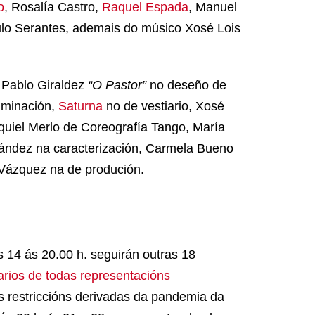
o
,
Rosalía Castro,
Raquel Espada
, Manuel
ulo Serantes, ademais do músico Xosé Lois
r Pablo Giraldez
“O Pastor”
no deseño de
uminación,
Saturna
no de vestiario, Xosé
uiel Merlo de Coreografía Tango, María
nández na caracterización, Carmela Bueno
 Vázquez na de produción.
s 14 ás 20.00 h. seguirán outras 18
arios de todas representacións
 restriccións derivadas da pandemia da