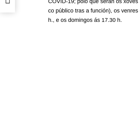
COVID-19; polo que serán os xoves á
co público tras a función), os venre
h., e os domingos ás 17.30 h.