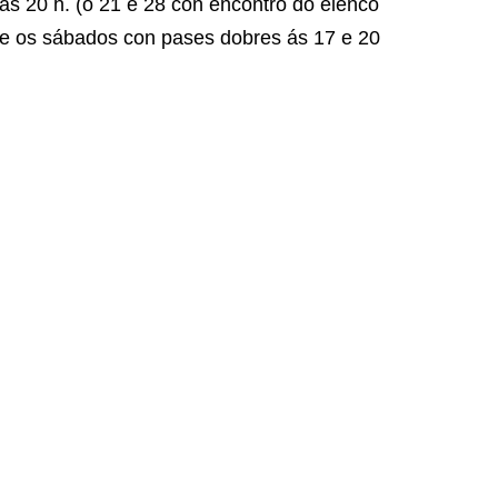
s 20 h. (o 21 e 28 con encontro do elenco
s e os sábados con pases dobres ás 17 e 20