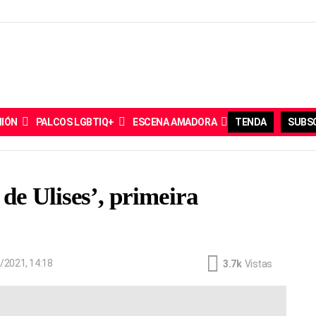
NIÓN
PALCOS LGBTIQ+
ESCENA AMADORA
TENDA
SUBSC
de Ulises’, primeira
/2021, 14:18
3.7k
Vistas