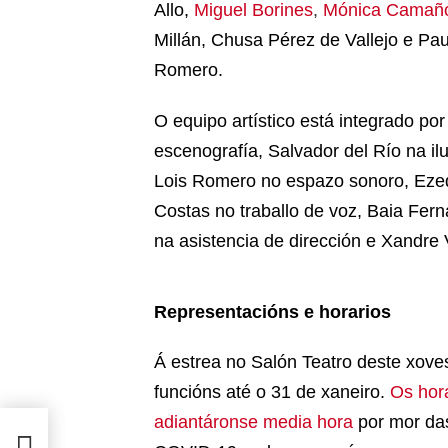
Allo,
Miguel Borines
,
Mónica Camañ
Millán, Chusa Pérez de Vallejo e Pa
Romero.
O equipo artístico está integrado po
escenografía, Salvador del Río na il
Lois Romero no espazo sonoro, Ezeq
Costas no traballo de voz, Baia Fer
na asistencia de dirección e Xandre
Representacións e horarios
Á estrea no Salón Teatro deste xove
funcións até o 31 de xaneiro.
Os hor
adiantáronse media hora
por mor das