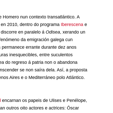
de Homero nun contexto transatlántico. A
 en 2010, dentro do programa
Iberescena
e
 discorre en paralelo á
Odisea
, xerando un
 o fenómeno da emigración galega cun
s permanece errante durante dez anos
nturas inesquecibles, entre suculentos
ea do regreso á patria non o abandona
nscender se non saíra dela. Así, a proposta
enos Aires e o Mediterráneo polo Atlántico.
d
encarnan os papeis de Ulises e Penélope,
 outros oito actores e actrices: Óscar