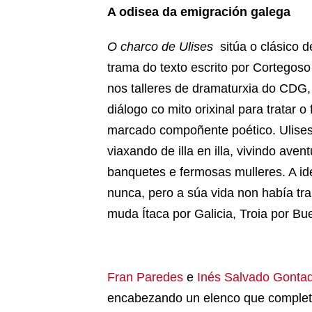
A odisea da emigración galega
O charco de Ulises
sitúa o clásico 
trama do texto escrito por
Cortegoso
nos talleres de dramaturxia do CDG,
diálogo co mito orixinal para tratar
marcado compoñente poético. Ulise
viaxando de illa en illa, vivindo ave
banquetes e fermosas mulleres. A id
nunca, pero a súa vida non había tra
muda Ítaca por Galicia, Troia por Bu
Fran Paredes
e
Inés Salvado Gonta
encabezando un elenco que completan